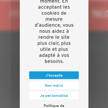
moment. En
acceptant les
cookies de
mesure
d’audience, vous
nous aidez à
rendre le site
plus clair, plus
PLAN DU SITE
utile et plus
adapté à vos
Actualités
besoins.
Evénements
Présentation
Nos batailles
J'accepte
Nos services
Contact
Non merci
INFORMATIONS
Je personnalise
Crédits
Politique de