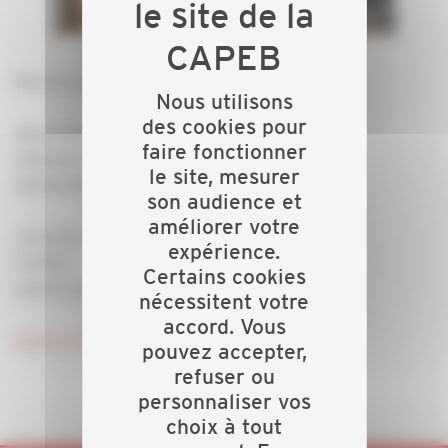
Réunions programmées à 18h les :
Nous utilisons
des cookies pour
Mardi 24 octobre
faire fonctionner
Antenne de la CAPEB
le site, mesurer
29200 BREST - GOUESNOU
son audience et
améliorer votre
Jeudi 26 octobre
expérience.
CAPEB
Certains cookies
29000 QUIMPER
nécessitent votre
accord. Vous
Bulletin d'inscription
pouvez accepter,
refuser ou
personnaliser vos
choix à tout