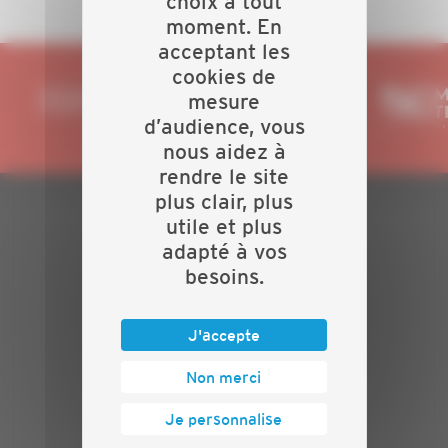
choix à tout
moment. En
acceptant les
cookies de
mesure
d’audience, vous
nous aidez à
rendre le site
plus clair, plus
utile et plus
PLAN DU SITE
adapté à vos
besoins.
Actualités
Evénements
Présentation
J'accepte
Nos batailles
Nos services
Non merci
Contact
Je personnalise
INFORMATIONS