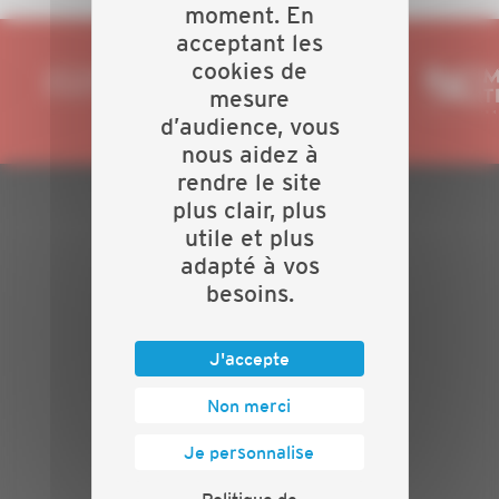
moment. En
acceptant les
cookies de
mesure
d’audience, vous
nous aidez à
rendre le site
plus clair, plus
PLAN DU SITE
utile et plus
adapté à vos
Actualités
besoins.
Evénements
Présentation
J'accepte
Nos batailles
Nos services
Non merci
Contact
INFORMATIONS
Je personnalise
Crédits