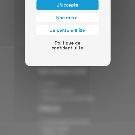
J'accepte
PLAN DU SITE
Non merci
Actualités
Je personnalise
Evénements
Présentation
Politique de
Nos batailles
confidentialité
Nos services
Contact
INFORMATIONS
Crédits
Mentions légales
Politique de confidentialité
PRESSE
Communiqués de presse
Espace presse