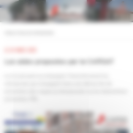
Personnaliser la gestion des cookies
retour à tous les événements
LE 24 MARS 2025
Les aides proposées par la CARSAT
La Carsat peut accompagner financièrement les
entreprises qui s'engagent dans une démarche de
prévention des risques professionnels via les Subventions
prévention TPE.