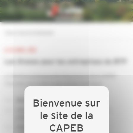
Personnaliser la gestion des cookies
retour à tous les événements
LE 18 AVRIL 2018
Les Drones pour les entreprises du BTP
La Section professionnelle Maçonnerie de la CAPEB
Charente vous invite à une réunion technique
Au programme :
Utiliser des photos et vidéos aériennes pour
préparer vos interventions
Analyser le bâtiment