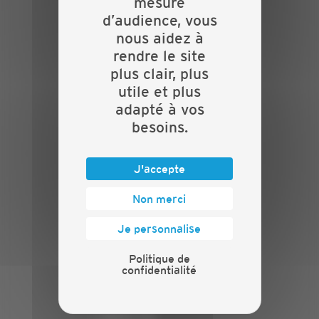
mesure
d’audience, vous
PLAN DU SITE
nous aidez à
rendre le site
Actualités
plus clair, plus
Evénements
utile et plus
Présentation
adapté à vos
Nos batailles
Nos services
besoins.
Contact
INFORMATIONS
J'accepte
Crédits
Non merci
Mentions légales
Je personnalise
Politique de confidentialité
PRESSE
Politique de
confidentialité
Communiqués de presse
Espace presse
Chiffres clés