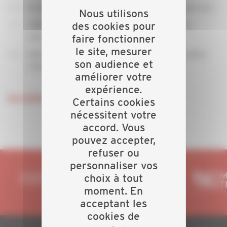
Accéder aux toits difficiles d'accès (ou dangereux)
Nous utilisons
Utiliser un drone pour traiter et nettoyer les
des cookies pour
toitures
faire fonctionner
le site, mesurer
Identifier les fuites d'énergie par thermographie
son audience et
(isolation, capteurs solaires, etc...)
améliorer votre
expérience.
Inscription
Certains cookies
nécessitent votre
accord. Vous
pouvez accepter,
refuser ou
personnaliser vos
choix à tout
moment. En
acceptant les
cookies de