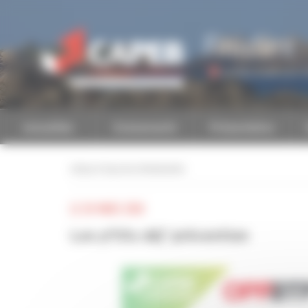
Personnaliser la gestion des cookies
Finistère
Accéder à une autre 
Actualités
Evénements
Présentation
retour à tous les événements
LE 28 MARS 2024
Les p'tits déj' prévention