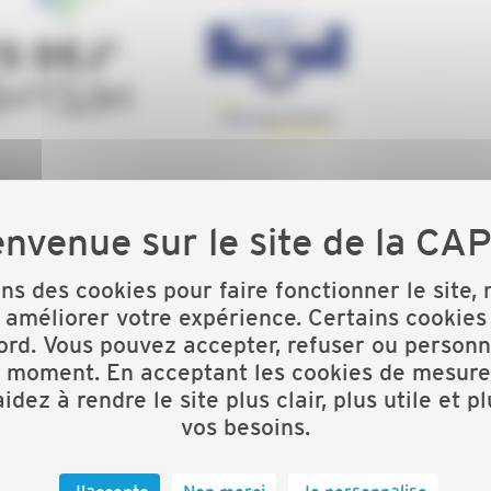
cause d'accidents mortels liés au travail après le
ous concernés par le risque de chute de hauteur.
ons des cookies pour faire fonctionner le site,
t une matinale liée au risque de chute de hauteur.
 améliorer votre expérience. Certains cookies
ord. Vous pouvez accepter, refuser ou personn
t moment. En acceptant les cookies de mesure
idez à rendre le site plus clair, plus utile et p
vos besoins.
12h dans les locaux de LOXAM de Gouesnou
(à une minute
J'accepte
Non merci
Je personnalise