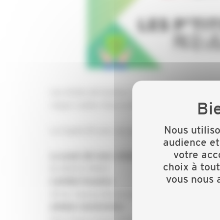
Les chutes de hauteur représentent la deuxième 
risque routier. Dans le Bâtiment, nous sommes t
Nous utilis
La Capeb 29 avec ses partenaires vous proposen
audience et
votre acc
Le jeudi 28 mars 2024
choix à tou
De 8h30 à 11h00
vous nous a
CAPEB Finistère
30 ter Avenue Baron Lacrosse
29850 GOUESNOU
Suivi d'une présentation du matériel de 11h à 