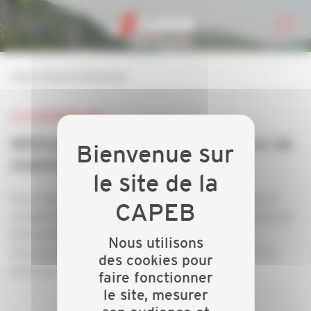
Personnaliser la gestion des cookies
retour à tous les événements
LE 14 DÉCEMBRE 2018
MEDIABAT : Devis, facturation, suvi de
chantier
Venez découvrir un logiciel de devis facture simple et
complet spécialisé pour les artisans et professionnels du
bâtiment avec bibliothèque de prix, retenues de
Nous utilisons
situations, effectuer vos suivis de chantier, gérer vos
des cookies pour
plannings...
faire fonctionner
le site, mesurer