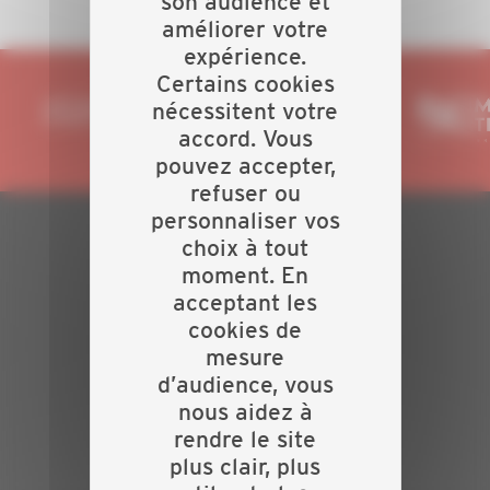
son audience et
améliorer votre
expérience.
Certains cookies
nécessitent votre
accord. Vous
pouvez accepter,
refuser ou
personnaliser vos
choix à tout
PLAN DU SITE
moment. En
acceptant les
Actualités
cookies de
Evénements
mesure
Présentation
d’audience, vous
Nos batailles
Nos services
nous aidez à
Contact
rendre le site
plus clair, plus
INFORMATIONS