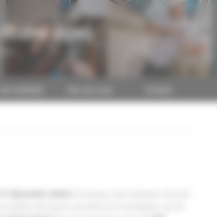
-Rhône-Alpes
CAPEB
Nos batailles
Nos services
Contact
à Eurexpo, Lyon-Chassieu. Durant
 17 décembre 2023
les métiers de façon concrète et se renseigner sur les