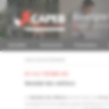
Personnaliser la gestion des cookies
Auvergne
Accéder à une autre 
Actualités
Evénements
Présentation
retour à tous les événements
DU 14 AU 17 DÉCEMBRE 2023
Mondial des métiers
Le
est de retour du
Mondial des Métiers
14 au
ce temps fort, les visiteurs pourront découvrir 