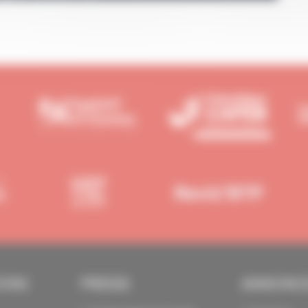
IONS
PRESSE
ANNONC