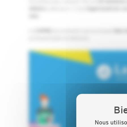
formations qui y mènent. Plus de
50 domaines 
à découvrir ! C’est
métiers
l’opportunité
de co
voie.
La
sera présente sous la marque
CAPEB
New G
professionnelles du bâtiment.
Nous utilis