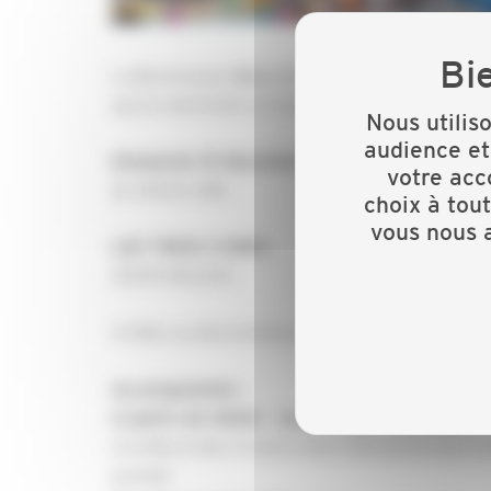
La
ommission
épartementale des
emmes de
C
D
F
après-midi festif en famille à la Récré des 3 Cur
Nous utilis
audience et
Dimanche 19 décembre 2021
votre acc
de 13h30 à 18h
choix à tou
vous nous a
LES TROIS CURES
29290 MILIZAC
A 10km au Nord de Brest
Au programme :
A partir de 13h30 - Accès illimité au Parc
A la Récré des 3 Curés, tout a été pensé pour la
grands!