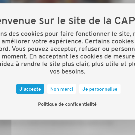
 l'
rtisanat du Finistère vous propose de passer un
A
és !
ons des cookies pour faire fonctionner le site,
 améliorer votre expérience. Certains cookies
ord. Vous pouvez accepter, refuser ou personn
t moment. En acceptant les cookies de mesure
idez à rendre le site plus clair, plus utile et p
vos besoins.
J'accepte
Non merci
Je personnalise
Politique de confidentialité
 détente, le confort et l'amusement des petits et des