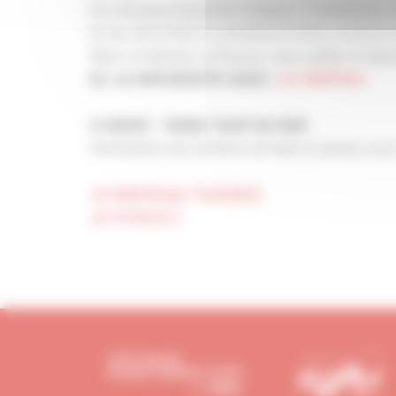
Des dizaines d'activités ludiques : trampolines
Et des attractions à sensations fortes comme le 
Bob’s, le Mambo, la Pieuvre, sans oublier le Spo
EL LA NOUVEAUTE 2020 :
LE VERTIKA
A 16H30 - Goûter festif de Noël
Distribution des bonbons de Noël et photos avec
Je télécharge l'invitation
Je m'inscris !