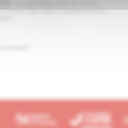
, mini-ferme, espace de jeux couvert de 3000m²...
Grand Huit, le River Splash, le Galiondes Pirates, le
ontus !
 le Père-Noël !