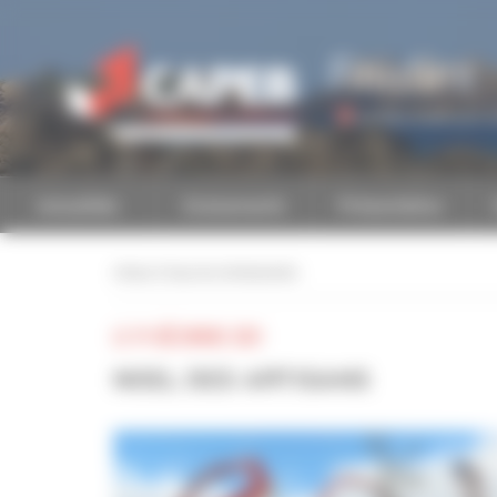
Personnaliser la gestion des cookies
Finistère
Accéder à une autre 
Actualités
Evénements
Présentation
retour à tous les événements
LE 19 DÉCEMBRE 2021
NOEL DES ARTISANS