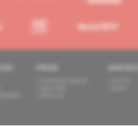
IONS
PRESSE
ANNONC
Communiqués de presse
Annoncer
s
Espace presse
Exposer
identialité
Chiffres clés