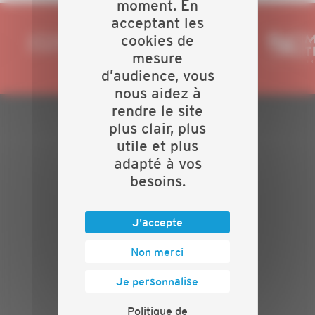
moment. En
acceptant les
cookies de
mesure
d’audience, vous
nous aidez à
rendre le site
plus clair, plus
PLAN DU SITE
utile et plus
adapté à vos
Actualités
besoins.
Evénements
Présentation
Nos batailles
J'accepte
Nos services
Contact
Non merci
INFORMATIONS
Je personnalise
Crédits
Politique de