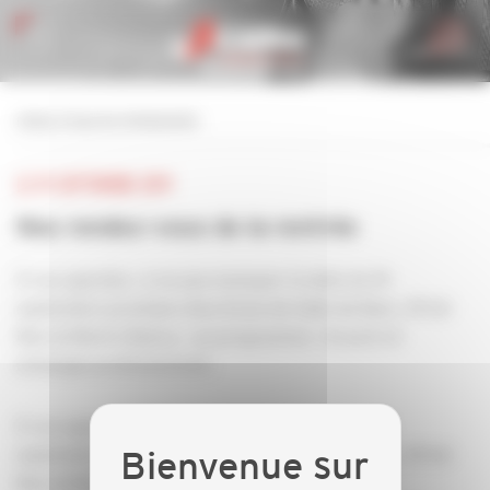
Personnaliser la gestion des cookies
retour à tous les événements
LE 19 SEPTEMBRE 2019
Nos rendez-vous de la rentrée
À vos agendas : à ne pas manquer la date du 19
septembre prochain chez Envie de Salle de Bain, 39 bd
Marcel Brot à Nancy , au programme : brunch et
échanges professionnels
À vos agendas : à ne pas manquer la date du 19
septembre prochain chez Envie de Salle de Bain, 39 bd
Marcel Brot à Nancy