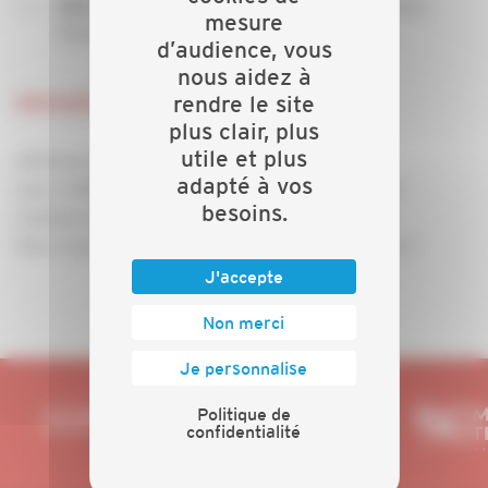
–Secrétaire Général, CAPEB de la
Eric Savary
mesure
Manche
d’audience, vous
nous aidez à
Informations
rendre le site
plus clair, plus
utile et plus
28 février 2017, de 17h à 19h
adapté à vos
Lieu : CAPEB 50 | ZI Château de la Mare | 50200
besoins.
Coutances
Pour vous inscrire, n'hésitez pas à nous contacter !
J'accepte
Non merci
Je personnalise
Politique de
confidentialité