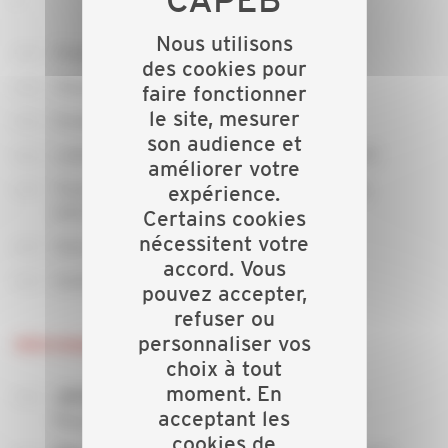
Nous utilisons
Emploi
des cookies pour
Trésorerie
faire fonctionner
le site, mesurer
Evolution du carnet de commandes
son audience et
Label RGE (Reconnu Garant Environnement)
améliorer votre
Transformation numérique et BIM (Building
expérience.
Information Modelling)
Certains cookies
nécessitent votre
Axes de développement
accord. Vous
Gestion des risques liés à votre activité
pouvez accepter,
refuser ou
personnaliser vos
Intervenants
choix à tout
moment. En
–Expert Comptable KPMG,
Jérôme Mallet
acceptant les
Responsable Régional Filière BTP
cookies de