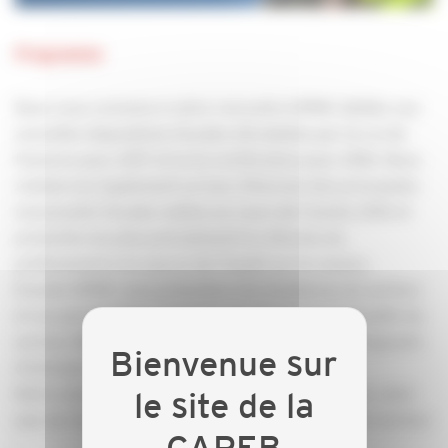
Programme
Nous vous convions à notre rencontre KPMG dédiée aux
nouvelles dispositions fiscales introduites par la Loi de
finances pour 2017 et la loi rectificative pour 2016. Nous
réaliserons également un tour d’horizon des principales
nouveautés fiscales votées au cours de l’année 2016 et
présenterons plus précisément la réforme du
prélèvement à la source de l’impôt sur le revenu.
Ensuite KPMG vous présentera les tendances du secteur
et ses perspectives à travers son étude sur l’actualité du
secteur Bâtiment à laquelle ont participé 300 dirigeants
d’entreprises de moins de 50 salariés.
Notre analyse portera à la fois sur la conjoncture, ainsi
que sur les principales évolutions qui marquent le secteur
: