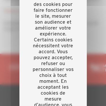
des cookies pour
faire fonctionner
Cliquez Ici
pour connaitre les dates
le site, mesurer
son audience et
Contactez le service juridique pour prendre RDV au 04
améliorer votre
72 85 77 15
expérience.
Certains cookies
nécessitent votre
accord. Vous
pouvez accepter,
refuser ou
personnaliser vos
choix à tout
moment. En
acceptant les
cookies de
mesure
PLAN DU SITE
d’audience, vous