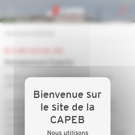
Personnaliser la gestion des cookies
retour à tous les événements
DU 23 JANV. AU 23 JUIL. 2020
Permanences Experts
Rendez-vous gratuit et confidentiel réservé à nos
adhérents
Les services économique et juridique de la CAPEB -
CNATP RHÔNE ET GRAND LYON vous proposent de
rencontrer des experts : notaire, avocat, expert
comptable et/ou gestionnaire de patrimoine, pour
Nous utilisons
répondre à l’ensemble de vos questions pour vos projets