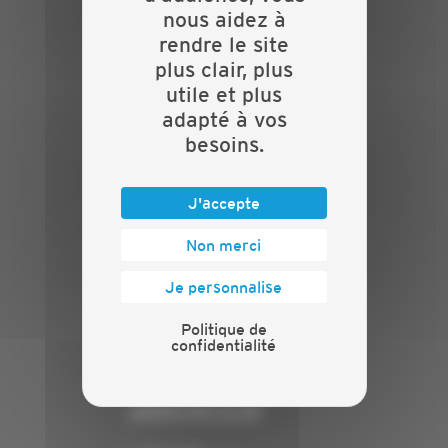
Actualités
nous aidez à
Evénements
rendre le site
Présentation
plus clair, plus
Nos batailles
utile et plus
Nos services
adapté à vos
Contact
besoins.
INFORMATIONS
J'accepte
Crédits
Mentions légales
Non merci
Politique de confidentialité
Je personnalise
PRESSE
Politique de
Communiqués de presse
confidentialité
Espace presse
Chiffres clés
ANNONCEUR