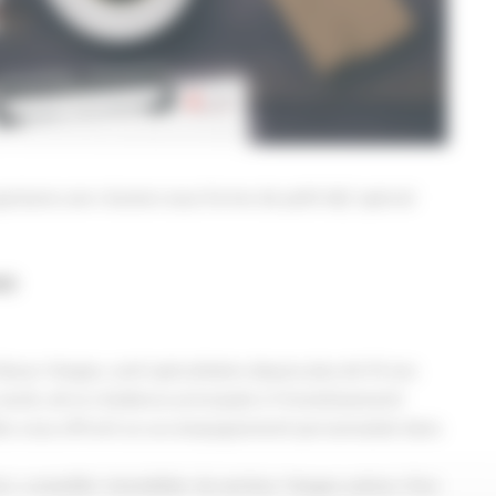
anisons une réunion sous forme de petit déj’ spécial
00
lsace Vosges, sont spécialisées depuis plus de 10 ans
neufs, de la résidence principale à l’investissement
 Elles vous offrent un accompagnement personnalisé dans
i, conseiller immobilier du secteur Vosges autour d’un