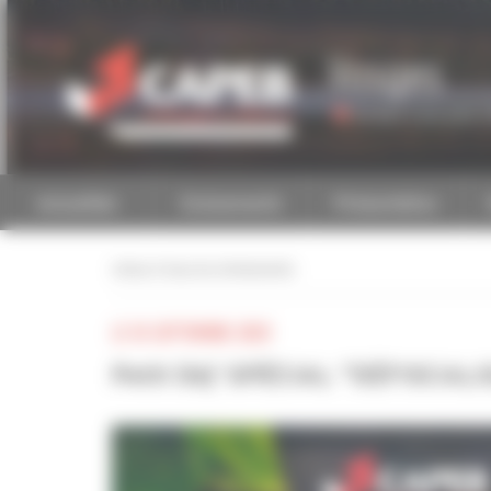
Personnaliser la gestion des cookies
Vosges
Accéder à une autre 
Actualités
Evénements
Présentation
retour à tous les événements
LE 18 SEPTEMBRE 2020
Petit Déj' SPÉCIAL "DÉFISCAL