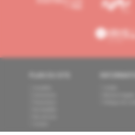
PLAN DU SITE
INFORMAT
Actualités
Crédits
Evénements
Mentions légale
Présentation
Politique de conf
Nos batailles
Nos services
Contact