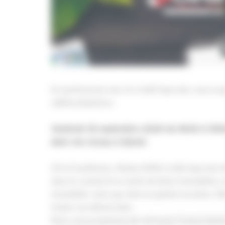
En partenariat avec le Crédit Agricole, nous org
«défiscalisation».
Vendredi 18 septembre 2020 de 8h30 à 10h
dans nos locaux à Epinal
GP et GestHome, filiales 100% Crédit Agricole A
dans le conseil et la vente de biens immobiliers 
immobilier ainsi que dans la gestion locative.
toutes vos démarches.
Nous vous proposons de retrouver Francis Sartor