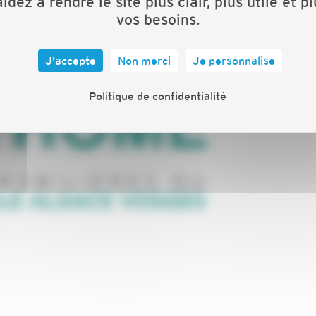
idez à rendre le site plus clair, plus utile et p
vos besoins.
J'accepte
Non merci
Je personnalise
Politique de confidentialité