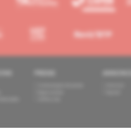
IONS
PRESSE
ANNONC
Communiqués de presse
Annoncer
s
Espace presse
Exposer
identialité
Chiffres clés