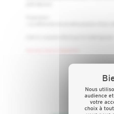
petit-déjeuner.
Programme :
- Les différentes lois de défiscalisation (Pinel, L
Café et croissants offerts par le Crédit Agricole
Inscrivez-vous en cliquant ICI
Nous utilis
audience et
votre acc
choix à tou