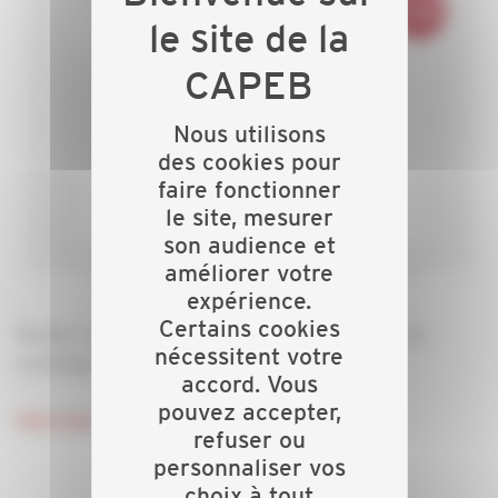
Nous utilisons
des cookies pour
faire fonctionner
le site, mesurer
son audience et
améliorer votre
expérience.
Certains cookies
Rendez-vous de 30 minutes de présentation sur les
nécessitent votre
avantages privés.
accord. Vous
pouvez accepter,
Inscrivez-vous ici.
refuser ou
personnaliser vos
choix à tout