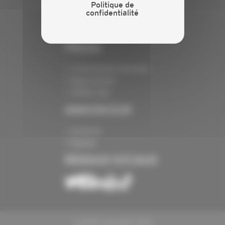
Politique de
Crédits
confidentialité
Mentions légales
Politique de confidentialité
PRESSE
Communiqués de presse
Espace presse
Chiffres clés
ANNONCEUR
Annoncer
Exposer
RÉSEAUX SOCIAUX
CAPEB Copyright 2024