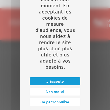
moment. En
acceptant les
cookies de
mesure
d’audience, vous
nous aidez à
rendre le site
plus clair, plus
utile et plus
PLAN DU SITE
adapté à vos
Actualités
besoins.
Evénements
Présentation
J'accepte
Nos batailles
Nos services
Non merci
Contact
Je personnalise
INFORMATIONS