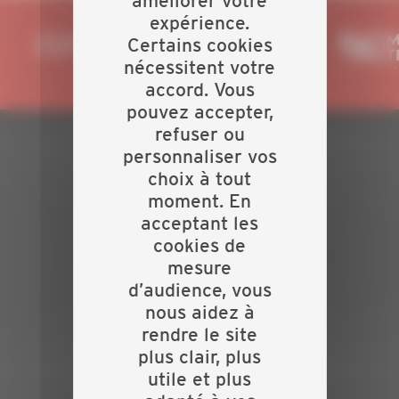
améliorer votre
expérience.
Certains cookies
nécessitent votre
accord. Vous
pouvez accepter,
refuser ou
personnaliser vos
PLAN DU SITE
choix à tout
moment. En
Actualités
acceptant les
Evénements
cookies de
Présentation
Nos batailles
mesure
Nos services
d’audience, vous
Contact
nous aidez à
rendre le site
INFORMATIONS
plus clair, plus
Crédits
utile et plus
Mentions légales