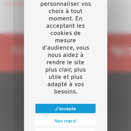
personnaliser vos
Je m'inscris
choix à tout
moment. En
acceptant les
cookies de
mesure
d’audience, vous
nous aidez à
rendre le site
plus clair, plus
utile et plus
adapté à vos
PLAN DU SITE
besoins.
Actualités
J'accepte
Evénements
Présentation
Non merci
Nos batailles
Nos services