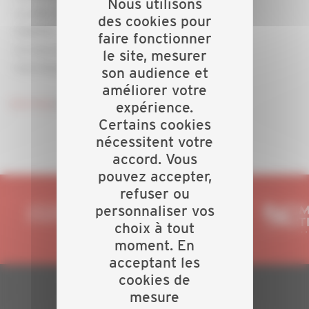
Nous utilisons
- La PAC Hybride
des cookies pour
- EVAPDC (les aides de financement)
faire fonctionner
- Le marché Tertiaire et Professionnel
le site, mesurer
- Les changements pour 2024
son audience et
améliorer votre
Inscrivez
vous sans tarder !
expérience.
Certains cookies
nécessitent votre
accord. Vous
pouvez accepter,
refuser ou
personnaliser vos
choix à tout
moment. En
acceptant les
cookies de
mesure
PLAN DU SITE