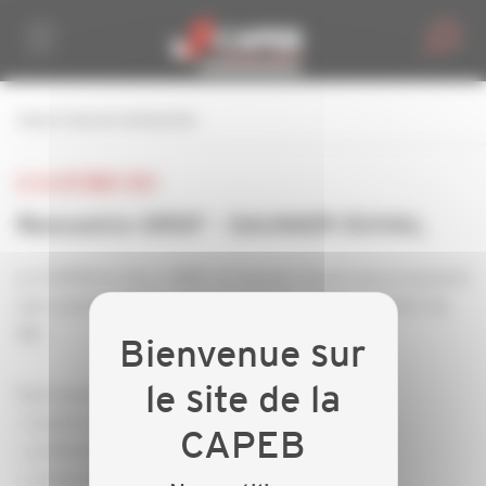
Personnaliser la gestion des cookies
retour à tous les événements
LE 26 OCTOBRE 2023
Rencontre GRDF - SAUNIER DUVAL
La CAPEB du Tarn, GRDF et Saunier Duval vous proposent
une réunion d'information, jeudi 26 octobre à partir de
18h
Tout savoir sur :
- L'avenir de la rénovation Gaz et le Gaz Vert
- Le Biométhane dans le Tarn et en Occitanie
- La Rentrée du chauffage