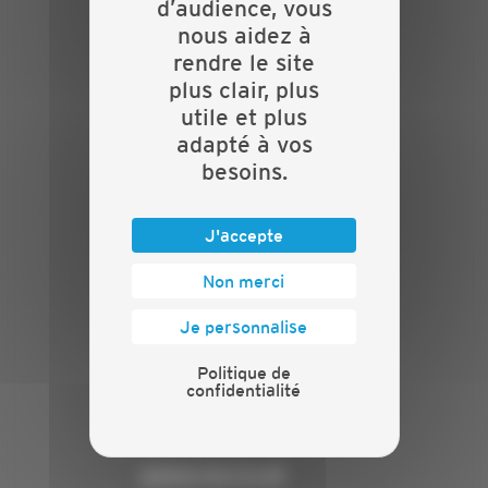
d’audience, vous
nous aidez à
Actualités
rendre le site
Evénements
plus clair, plus
Présentation
utile et plus
Nos batailles
adapté à vos
Nos services
besoins.
Contact
INFORMATIONS
J'accepte
Crédits
Mentions légales
Non merci
Politique de confidentialité
Je personnalise
PRESSE
Politique de
Communiqués de presse
confidentialité
Espace presse
Chiffres clés
ANNONCEUR