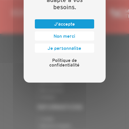
besoins.
J'accepte
Non merci
Je personnalise
PLAN DU SITE
Politique de
Actualités
confidentialité
Evénements
Présentation
Nos batailles
Nos services
Contact
INFORMATIONS
Crédits
Mentions légales