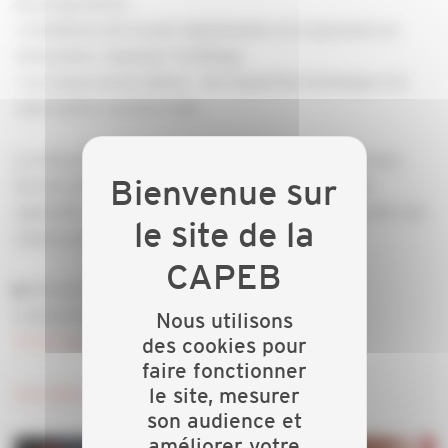
Au programme :
▫ Conditions de travail, digitalisation et ergonomie en
rénovation, repenser l'outillage
▫ Le maçon prescripteur : de l'expertise technique à la
valorisation commerciale
La rénovation globale du bâti doit devenir le nouveau
terrain d'excellence des maçons - carreleurs. Elle
apparaît comme une réponse concrète et cohérente aux
enjeux actuels.
▶ Mardi 21 avril 2026 de 18h à 20h
à Epinal (locaux CAPEB)
Nous utilisons
10 All. des Frênes, 88000 Épinal
des cookies pour
faire fonctionner
Inscription ICI
le site, mesurer
son audience et
améliorer votre