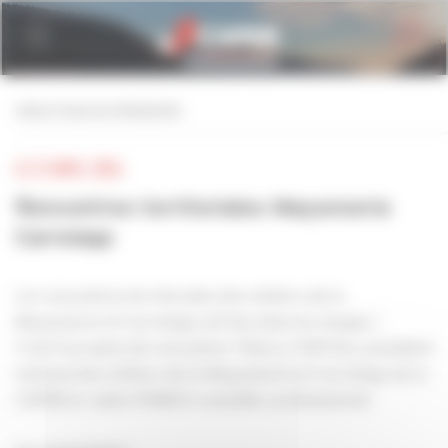
Personnaliser la gestion des cookies
retour à tous les événements
LE 21 AVRIL 2026
Rencontres territoriales Maçonnerie
Carrelage
Les rencontres territoriales des métiers de la
Maçonnerie et Carrelage ont lieu dans les Vosges !
C'est l'occasion de rencontrer Thierry TOFFOLI, président
national des métiers de la Maçonnerie et Carrelage de la
CAPEB et Julien PANICO conseiller professionnel.