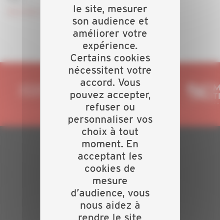
le site, mesurer
Inscrivez-vous !
son audience et
améliorer votre
expérience.
Certains cookies
nécessitent votre
accord. Vous
pouvez accepter,
refuser ou
personnaliser vos
choix à tout
moment. En
acceptant les
PLAN DU SITE
cookies de
Actualités
mesure
Evénements
d’audience, vous
Présentation
nous aidez à
Nos batailles
rendre le site