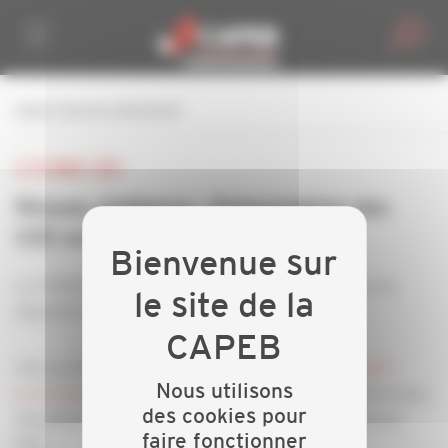
Personnaliser la gestion des cookies
retour à tous les événements
LE 18 MARS 2025
Réseau d'affaires : Présentation des
CEE avec EDF
La CAPEB du Tarn vous propose une présentation du
dispositif CEE de son partenaire EDF
rdv mardi 18 mars de 17h à 18h pour voir le
dispositif
Nous utilisons
privilégié
proposé aux adhérents CAPEB pour les travaux
des cookies pour
d'Isolation, Menuiserie Extérieure et le coup de pouce
faire fonctionner
PAC ...