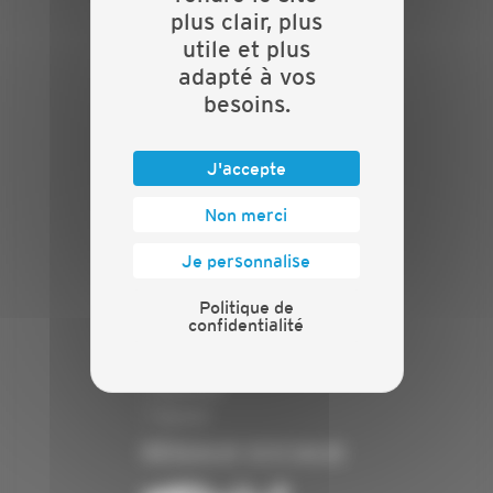
Nos services
plus clair, plus
Contact
utile et plus
INFORMATIONS
adapté à vos
besoins.
Crédits
Mentions légales
J'accepte
Politique de confidentialité
PRESSE
Non merci
Communiqués de presse
Je personnalise
Espace presse
Politique de
Chiffres clés
confidentialité
ANNONCEUR
Annoncer
Exposer
RÉSEAUX SOCIAUX