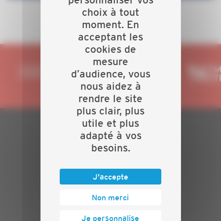
choix à tout
moment. En
acceptant les
cookies de
mesure
d’audience, vous
nous aidez à
rendre le site
plus clair, plus
utile et plus
adapté à vos
PLAN DU SITE
besoins.
Actualités
Evénements
J'accepte
Présentation
Nos batailles
Non merci
Nos services
Contact
Je personnalise