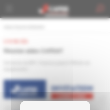
Personnaliser la gestion des cookies
retour à tous les événements
LE 04 MAI 2026
Réunion aides CARSAT
Entreprise du BTP : Financez jusqu'à 70% de vos
équipements !