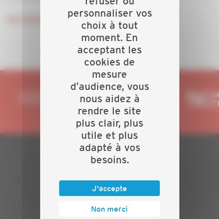
refuser ou
personnaliser vos
Inscription en cliquant ICI
choix à tout
moment. En
acceptant les
cookies de
mesure
d’audience, vous
nous aidez à
rendre le site
plus clair, plus
utile et plus
adapté à vos
besoins.
PLAN DU SITE
Actualités
J'accepte
Evénements
Présentation
Non merci
Nos batailles