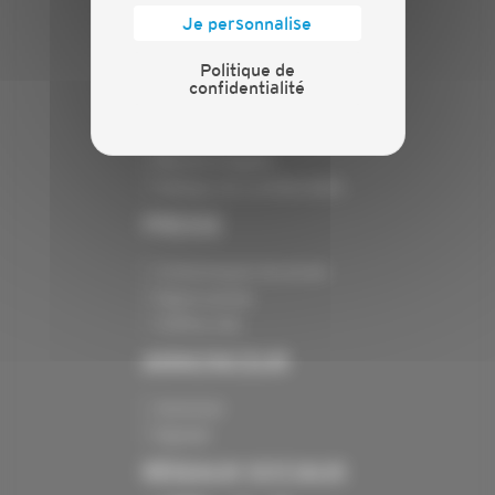
Je personnalise
Nos services
Contact
Politique de
confidentialité
INFORMATIONS
Crédits
Mentions légales
Politique de confidentialité
PRESSE
Communiqués de presse
Espace presse
Chiffres clés
ANNONCEUR
Annoncer
Exposer
RÉSEAUX SOCIAUX