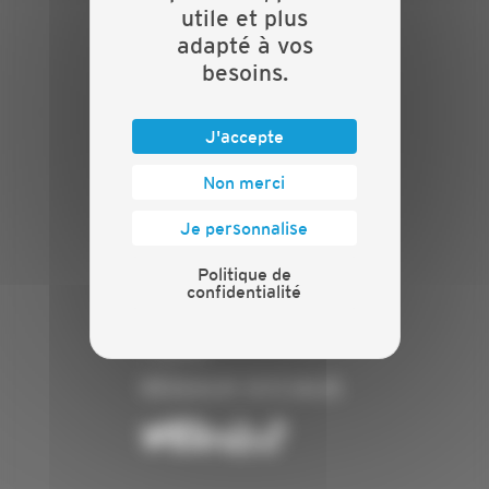
INFORMATIONS
utile et plus
adapté à vos
Crédits
besoins.
Mentions légales
Politique de confidentialité
J'accepte
PRESSE
Non merci
Communiqués de presse
Espace presse
Je personnalise
Chiffres clés
Politique de
ANNONCEUR
confidentialité
Annoncer
Exposer
RÉSEAUX SOCIAUX