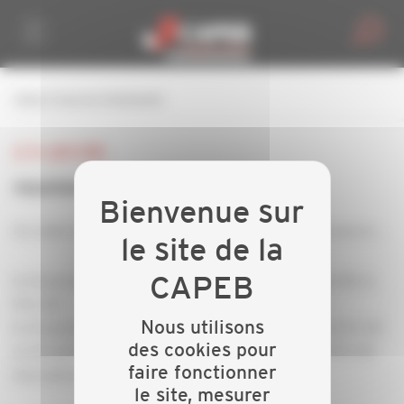
Personnaliser la gestion des cookies
retour à tous les événements
LE 14 JUIN 2018
reunions d'information
les aides de l'Anah, la RGPD, le prèlèvement à la source ..
le 14 juin salle du château à Monistrol sur loire de 18 h à
19 h 30
Nous utilisons
le 21 juin à la CAPEB 43 au Puy en Velay de 12 h à 13 h 30
des cookies pour
le 25 juin à la Mairie de Vieille-Brioude de 12 h à 13 h 30
faire fonctionner
Inscription nous contacter
le site, mesurer