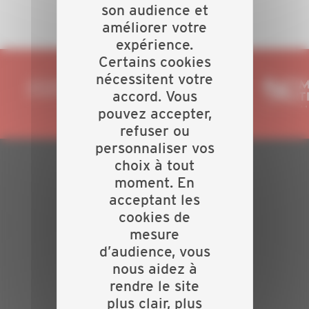
son audience et
améliorer votre
expérience.
Certains cookies
nécessitent votre
accord. Vous
pouvez accepter,
refuser ou
personnaliser vos
choix à tout
PLAN DU SITE
moment. En
acceptant les
Actualités
cookies de
Evénements
mesure
Présentation
d’audience, vous
Nos batailles
nous aidez à
Nos services
rendre le site
Contact
plus clair, plus