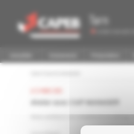
Personnaliser la gestion des cookies
Tarn
Accéder à une autre 
Actualités
Evénements
Présentation
retour à tous les événements
LE 21 MARS 2023
Atelier avec CAP MANAGER
Venez améliorer vos compétences en pilotage d
Cas pratiques