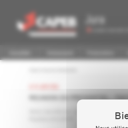
Personnaliser la gestion des cookies
Jura
Accéder à une autre 
Actualités
Evénements
Présentation
retour à tous les événements
LE 15 JUIN 2026
REUNION EN PRESENTIEL - FA
Venez vous informer sur la facturation éléctro
Populiare et la DGFIP