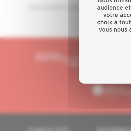
Nous utilis
audience et
Pour vous inscrire, cliquez
ici
votre acc
choix à tou
vous nous a