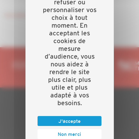
refuser ou
personnaliser vos
Inscription en cliquant ICI.
choix à tout
moment. En
acceptant les
cookies de
mesure
d’audience, vous
nous aidez à
rendre le site
plus clair, plus
utile et plus
adapté à vos
besoins.
PLAN DU SITE
Actualités
J'accepte
Evénements
Non merci
Présentation