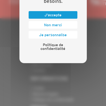
besoins.
J'accepte
Non merci
PLAN DU SITE
Je personnalise
Actualités
Politique de
Evénements
confidentialité
Présentation
Nos batailles
Nos services
Contact
INFORMATIONS
Crédits
Mentions légales
Politique de confidentialité