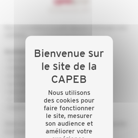
Nous vous invitons à un petit déjeuner d'échanges avec
l'OPPBTP.
Au programme :
- Les subventions
- L'amiante
- Le document unique
- Les chutes de hauteur
- L'accueil d'un salarié
Nous utilisons
- Le risque chimique
des cookies pour
faire fonctionner
- L'habilitation électrique
le site, mesurer
son audience et
Venez échanger avec Jean-François CADIOU, conseiller
améliorer votre
en prévention OPPBTP.