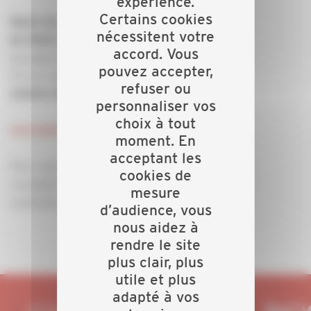
expérience.
Certains cookies
Mardi 24 septembre
nécessitent votre
de 9h00 à 12h00
accord. Vous
Au siège de la
CAPEB
pouvez accepter,
37 rue Jacques Anquetil
refuser ou
29000 QUIMPER
personnaliser vos
choix à tout
Inscription
moment. En
acceptant les
Pour vous inscrire, cliquer sur le lien inscription,
cookies de
compléter votre nom et prénom, cocher la date
mesure
souhaitée et cliquer sur enregistrer.
d’audience, vous
nous aidez à
rendre le site
plus clair, plus
utile et plus
adapté à vos