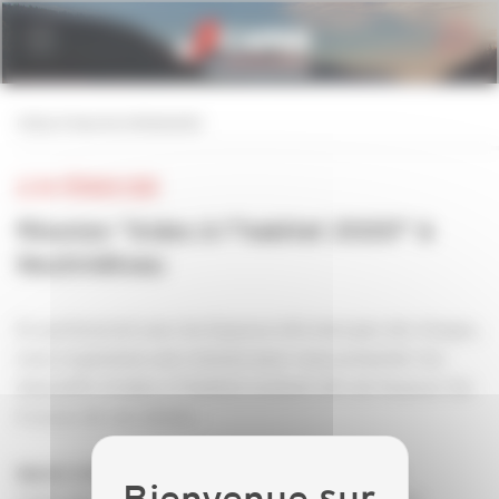
Personnaliser la gestion des cookies
retour à tous les événements
LE 04 FÉVRIER 2020
Réunion "Aides à l"habitat 2020" à
Neufchâteau
En partenariat avec les Espaces info énergies des Vosges,
nous organisons une réunion pour vous présenter les
dispositifs d’aides à l’habitat existant afin de financer les
travaux de vos clients :
Mardi 4 février 2020 à 8h45 à Neufchâteau