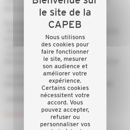
(Salle des Cordeliers – rue des Cordeliers – 88300
Neufchâteau)
Programme
- Ma Prime Rénov’ : « La fusion du crédit d’impôt et du
Nous utilisons
programme Habiter Mieux Agilité »
des cookies pour
- Crédit d’impôt résiduel
faire fonctionner
- Eco prêt à taux zéro
le site, mesurer
Intervenant : Florent LANGLADE – Espace Info Energie
son audience et
améliorer votre
- Certificats d’économies d’énergie
expérience.
Intervenant : Geoffrey GRANDMOUGIN – CAPEB 88
Certains cookies
nécessitent votre
- Questions diverses
accord. Vous
pouvez accepter,
Inscription en cliquant
refuser ou
personnaliser vos