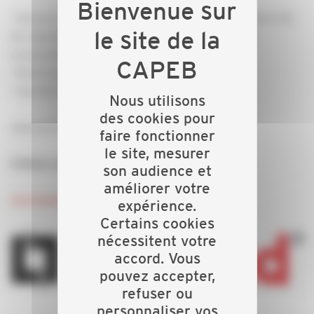
· Découvrir les solutions Legrand pour le résidentiel afin
de répondre à la RE2020 (Solutions connectées -
nouveautés)
· Recharge pour véhicules électriques (IRVE)
· Questions / réponses
Nous utilisons
des cookies pour
Intervenant : Sté LEGRAND
faire fonctionner
le site, mesurer
Clôture autour d’un apéritif convivial
son audience et
améliorer votre
Inscription en cliquant ICI
expérience.
Certains cookies
nécessitent votre
accord. Vous
pouvez accepter,
refuser ou
personnaliser vos