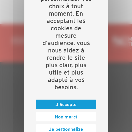
choix à tout
moment. En
acceptant les
cookies de
mesure
d’audience, vous
nous aidez à
rendre le site
plus clair, plus
utile et plus
adapté à vos
PLAN DU SITE
besoins.
Actualités
Evénements
J'accepte
Présentation
Nos batailles
Non merci
Nos services
Contact
Je personnalise