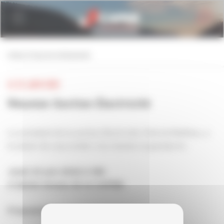
Personnaliser la gestion des cookies
retour à tous les événements
LE 23 JUIN 2022
Réunion Section Électricité
Le président de la section Électricité, Patrick Mathieu, a
le plaisir de vous inviter à la réunion organisée le :
Jeudi 23 juin 2022 à 18h
A Epinal (locaux de la CAPEB)
Programme :