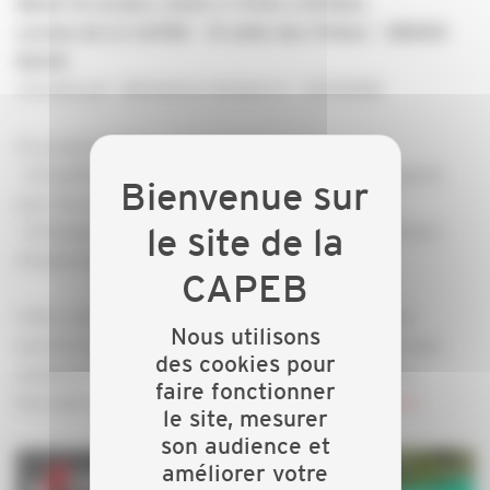
Mardi 14 octobre 2025 à 17h30 à EPINAL
Locaux de la CAPEB – 10 allée des Frênes – 88000
Epinal
Animée par : Bénédicte Delabarre - SOVODEB
Au programme :
- Actualités du dispositif
et de ses impacts
REP PMCB
pour les artisans et entreprises
- Échanges autour des solutions locales et des retours
d’expérience.
Cette rencontre sera l’occasion de répondre à vos
Nous utilisons
questions et de partager des solutions concrètes pour
des cookies pour
améliorer la gestion des déchets dans nos métiers.
faire fonctionner
Inscription :
https://forms.gle/5TqY7qiytCFF9PXe6
le site, mesurer
son audience et
améliorer votre