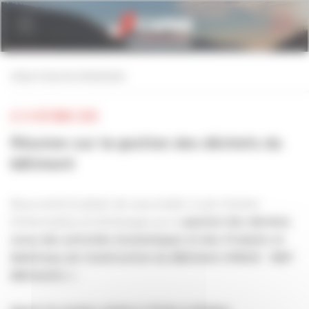
Personnaliser la gestion des cookies
retour à tous les événements
LE 14 OCTOBRE 2025
Réunion sur la gestion des déchets du
bâtiment
Nous avons le plaisir de vous inviter à une réunion
d’information et d’échanges sur la
gestion des déchets
issus des activités économiques et des Produits et
Matériaux de Construction du Bâtiment (PMCB – REP
le :
Bâtiment)