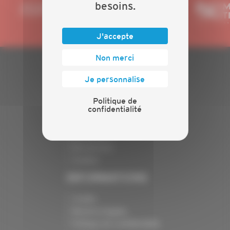
besoins.
J'accepte
Non merci
PLAN DU SITE
Je personnalise
Actualités
Politique de
confidentialité
Evénements
Présentation
Nos batailles
Nos services
Contact
INFORMATIONS
Crédits
Mentions légales
Politique de confidentialité