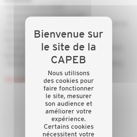
Programme
- Présentation de la CNATP
- Actions syndicales menées en 2025
- Présentation de la formation développée aux côtés de
l’école de Roville aux Chênes sur les haies et la
biodiversité
- Projet « Jardin de Demain » présenté par l’école de
Roville aux Chênes
- Deevert : présentation du concept d’hydro mulshing
Nous utilisons
des cookies pour
Inscription ICI
faire fonctionner
le site, mesurer
son audience et
améliorer votre
expérience.
Certains cookies
nécessitent votre