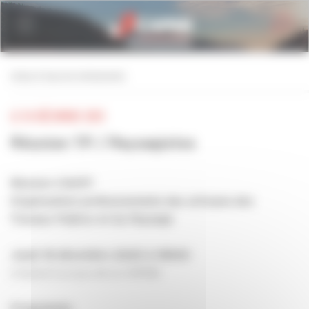
Personnaliser la gestion des cookies
retour à tous les événements
LE 18 DÉCEMBRE 2025
Réunion TP / Paysagistes
Réunion CNATP
Organisation professionnelle des artisans
des
Travaux Publics et du Paysage
Jeudi 18 décembre 2025 à 18h00
à Epinal (Locaux de la CAPEB)