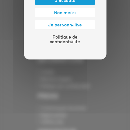
J'accepte
PLAN DU SITE
Non merci
Actualités
Evénements
Je personnalise
Présentation
Politique de
Nos batailles
confidentialité
Nos services
Contact
INFORMATIONS
Crédits
Mentions légales
Politique de confidentialité
PRESSE
Communiqués de presse
Espace presse
Chiffres clés