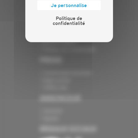
Nos services
Je personnalise
Contact
Politique de
INFORMATIONS
confidentialité
Crédits
Mentions légales
Politique de confidentialité
PRESSE
Communiqués de presse
Espace presse
Chiffres clés
ANNONCEUR
Annoncer
Exposer
RÉSEAUX SOCIAUX