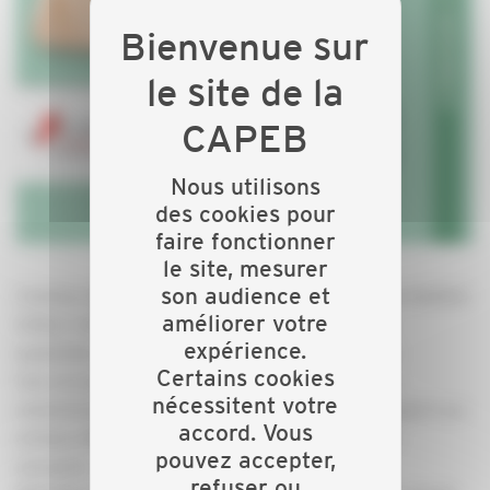
Nous utilisons
des cookies pour
faire fonctionner
le site, mesurer
son audience et
Comme chaque année, nous participons au Salon Habitat
améliorer votre
& Bois. Cette année, il se déroulera du 16 au 20
expérience.
septembre 2021 au Centre des Congrès d'Epinal.
Certains cookies
Une occasion de mettre en avant nos adhérents,
nécessitent votre
notamment en conseillant aux clients de faire appel à un
accord. Vous
artisan affilié à la CAPEB et en distribuant notre
pouvez accepter,
annuaire.
refuser ou