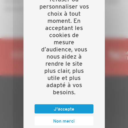
N'hésitez pas à venir nous rendre visite sur notre stand
personnaliser vos
situé dans la grande halle !
choix à tout
moment. En
acceptant les
cookies de
mesure
d’audience, vous
nous aidez à
rendre le site
plus clair, plus
utile et plus
adapté à vos
besoins.
PLAN DU SITE
Actualités
J'accepte
Evénements
Présentation
Non merci
Nos batailles