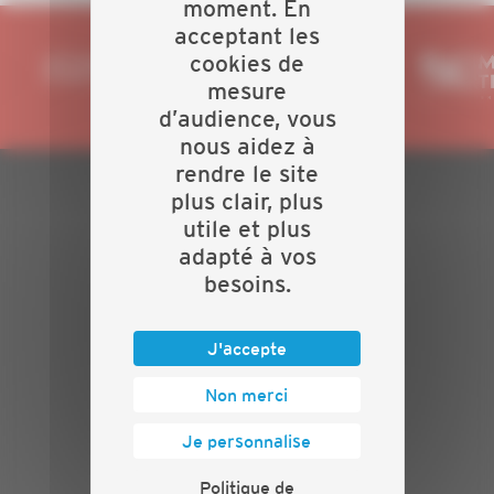
moment. En
acceptant les
cookies de
mesure
d’audience, vous
nous aidez à
rendre le site
plus clair, plus
PLAN DU SITE
utile et plus
adapté à vos
Actualités
besoins.
Evénements
Présentation
Nos batailles
J'accepte
Nos services
Non merci
Contact
INFORMATIONS
Je personnalise
Crédits
Politique de