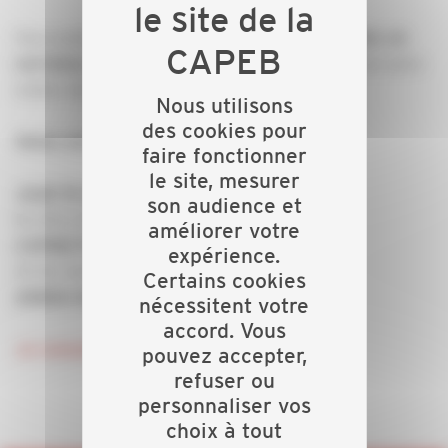
Vous souhaitez recruter
un couvreur, un plombier, un
(ou tout autre
carreleur, un charpentier, un électricien
métier dans le secteur du Bâtiment) !
Nous utilisons
des cookies pour
Venez assister à notre rencontre le :
faire fonctionner
le site, mesurer
Jeudi 10 octobre 2024
son audience et
De 10h à 12h
améliorer votre
CAPEB Finistère
expérience.
30 Ter Avenue Baron Lacrosse
Certains cookies
29850 GOUESNOU
nécessitent votre
accord. Vous
Je consulte l'invitation et je m'inscris !
pouvez accepter,
refuser ou
personnaliser vos
choix à tout