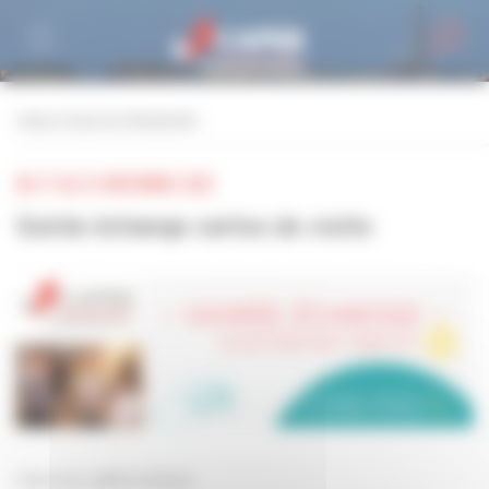
Personnaliser la gestion des cookies
retour à tous les événements
DU 17 AU 22 NOVEMBRE 2022
Soirée échange cartes de visite
Cher(e)s adhérent(e)s,