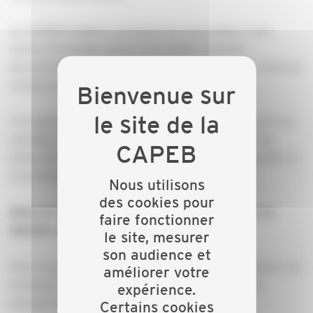
La CAPEB Finistère a le plaisir de vous inviter à une
soirée d’échanges autour d’un buffet convivial
permettant à chacun d’entre vous de rencontrer d’autres
artisans et dirigeants du bâtiment.
L’occasion est de mieux vous connaître, de parler de vos
activités, de communiquer sur votre savoir-faire, de
tisser des liens, de partager des solutions, de travailler le
cas échéant ensemble sur des chantiers...
Nous utilisons
des cookies pour
Bref, un moment d'échange et de partage dans la
faire fonctionner
détente et la bonne humeur ! :)
le site, mesurer
son audience et
Pour vous inscrire, c’est très simple, il suffit de cliquer sur
améliorer votre
le bouton "
, compléter votre nom et
je m'inscris"
expérience.
prénom et cliquer sur « enregistrer ».
Certains cookies