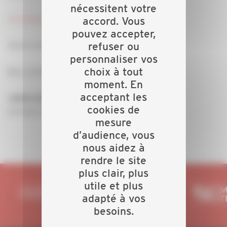
nécessitent votre
Je m'inscris !
accord. Vous
pouvez accepter,
refuser ou
Venez nombreux !
personnaliser vos
choix à tout
Bien cordialement,
moment. En
acceptant les
Julien
LE GALL
cookies de
Chargé relations entreprises
mesure
d’audience, vous
nous aidez à
rendre le site
plus clair, plus
utile et plus
adapté à vos
besoins.