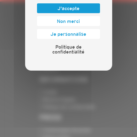
J'accepte
PLAN DU SITE
Non merci
Actualités
Je personnalise
Evénements
Politique de
Présentation
confidentialité
Nos batailles
Nos services
Contact
INFORMATIONS
Crédits
Mentions légales
Politique de confidentialité
PRESSE
Communiqués de presse