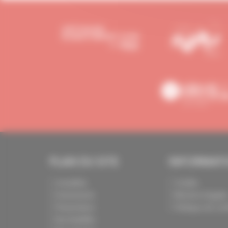
PLAN DU SITE
INFORMAT
Actualités
Crédits
Evénements
Mentions légale
Présentation
Politique de conf
Nos batailles