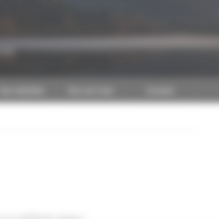
CAPEB
Nos batailles
Nos services
Contact
à la CAPEB des Vosges !