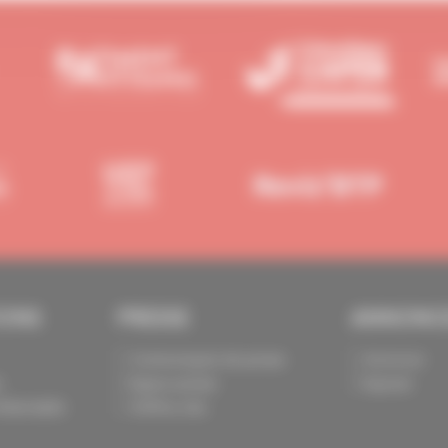
IONS
PRESSE
ANNONC
Communiqués de presse
Annoncer
s
Espace presse
Exposer
identialité
Chiffres clés