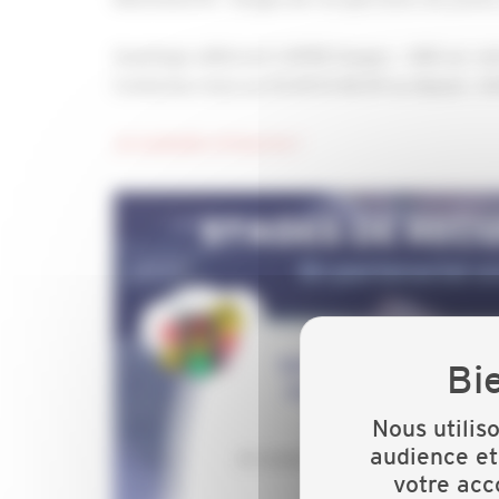
Avantage adhérent CAPEB Vosges : -40€ sur vot
Contactez nous au 03.29.31.38.39 ou depuis :
Je souhaite m'inscrire !
Nous utilis
audience et
votre acc