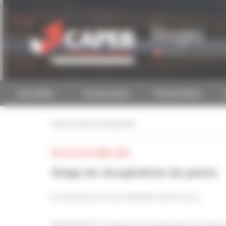
Personnaliser la gestion des cookies
Vosges
Accéder à une autre 
Actualités
Evénements
Présentation
retour à tous les événements
DU 05 AU 06 MARS 2026
Stage de récupération de points
En partenariat avec Mobilité Club France
NOUVEAUTÉ : Stages de récupération de points 