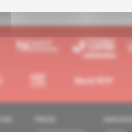
IONS
PRESSE
ANNONC