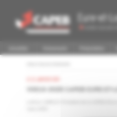
Personnaliser la gestion des cookies
Eure-et-Lo
Accéder à une autre 
Actualités
Evénements
Présentation
retour à tous les événements
LE 22 JANVIER 2025
VOEUX 2025 CAPEB EURE-ET-L
Ludovic LAMELET, Président de la CAPEB d’Eure-e
vœux 2025