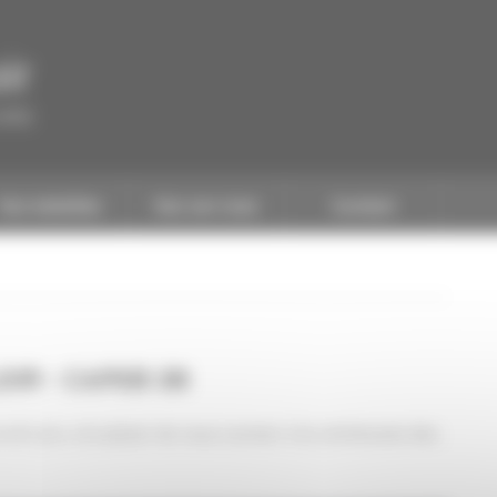
ir
CAPEB
Nos batailles
Nos services
Contact
OIR - CAPEB 28
t-Loir, a le plaisir de vous convier à la cérémonie des