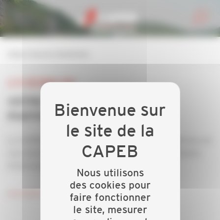
Personnaliser la gestion des cookies
retour à tous les événements
LE 07 DÉCEMBRE 2023
VOTRE RENDEZ-VOUS 100%
PHOTOVOLTAIQUES
La CAPEB 46, Edilians, la MAAF et le Département du Lot
vous donne rendez-vous pour participer à une réunion
d'information 100% photovoltaïques !
Nous utilisons
des cookies pour
Inscription ici !
faire fonctionner
le site, mesurer