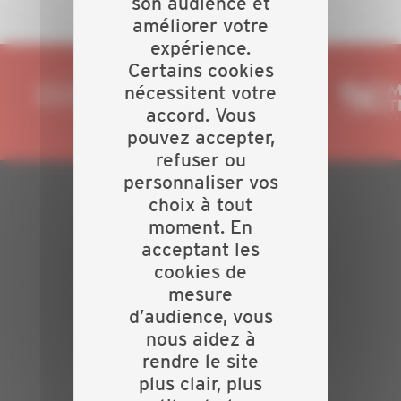
son audience et
améliorer votre
expérience.
Certains cookies
nécessitent votre
accord. Vous
pouvez accepter,
refuser ou
personnaliser vos
choix à tout
PLAN DU SITE
moment. En
acceptant les
Actualités
cookies de
Evénements
mesure
Présentation
d’audience, vous
Nos batailles
nous aidez à
Nos services
rendre le site
Contact
plus clair, plus
INFORMATIONS