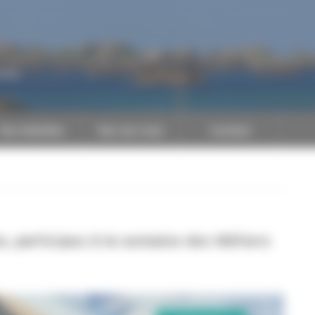
CAPEB
Nos batailles
Nos services
Contact
, participez à la semaine des Métiers