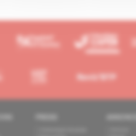
IONS
PRESSE
ANNONC
Communiqués de presse
Annoncer