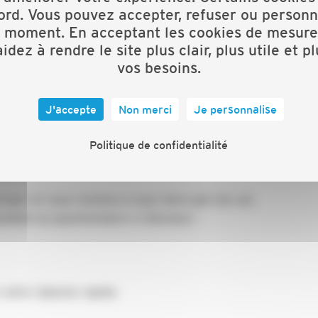
ord. Vous pouvez accepter, refuser ou personn
2 mars. Retrouvez le programme complet
ici
!
t moment. En acceptant les cookies de mesure
idez à rendre le site plus clair, plus utile et p
ons qu’un salon en ligne sera organisé.
vos besoins.
tes à pourvoir en créant un stand.
J'accepte
Non merci
Je personnalise
r de toute la France.
e ou par téléphone de procéder à des entretiens sur
Politique de confidentialité
l’endroit qui vous conviennent le mieux.
ciper et vous invitons à nous faire part de vos
ondant au questionnaire ci-dessous :
 votre réponse rapide.