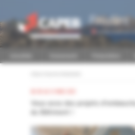
Personnaliser la gestion des cookies
Finistère
Accéder à une autre 
Actualités
Evénements
Présentation
retour à tous les événements
DU 08 AU 12 MARS 2021
Vous avez des projets d'embauche
du Bâtiment !