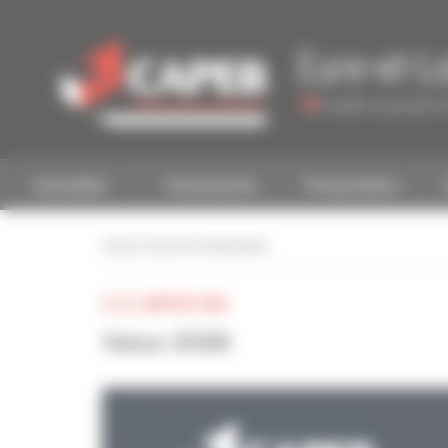
Personnaliser la gestion des cookies
Eure-et-Lo
Accéder à une autre 
Actualités
Evénements
Présentation
retour à tous les événements
LE 22 JANVIER 2026
Voeux 2026