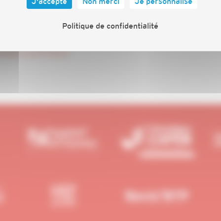
J'accepte
Non merci
Je personnalise
Politique de confidentialité
-sur-marches-publics/register?
598113.1609946612