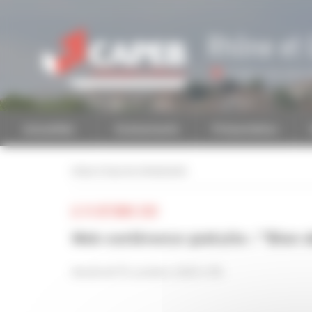
Personnaliser la gestion des cookies
Rhône et 
Accéder à une autre 
Actualités
Evénements
Présentation
retour à tous les événements
LE 15 OCTOBRE 2021
Web conférence gratuite : "Bien 
Vendredi 15 octobre 2021 à 11h