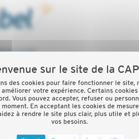
s ? Vous avez raison ! Ils offrent de réelles
ons des cookies pour faire fonctionner le site,
 pour les entreprises, petites ou grandes, et dans des
 améliorer votre expérience. Certains cookies
ord. Vous pouvez accepter, refuser ou personn
t moment. En acceptant les cookies de mesure
evoir le contexte réglementaire et le fonctionnement
idez à rendre le site plus clair, plus utile et p
vos besoins.
 mettre en place votre stratégie de réponse aux appels