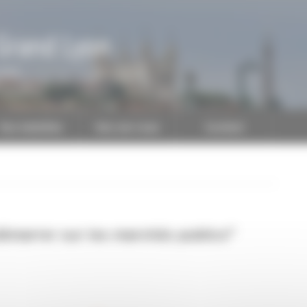
Grand Lyon
CAPEB
Nos batailles
Nos services
Contact
démarrer sur les marchés publics"