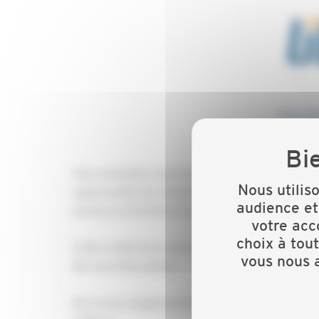
Vous souhaitez vous lancer sur les marchés public
Nous utilis
opportunités de remporter de nouvelles affaires
audience et
secteurs d’activités très variés.
votre acc
choix à tou
Cette conférence web vous propose de voir ou r
vous nous a
des marchés publics.
Découvrez également les points essentiels pour