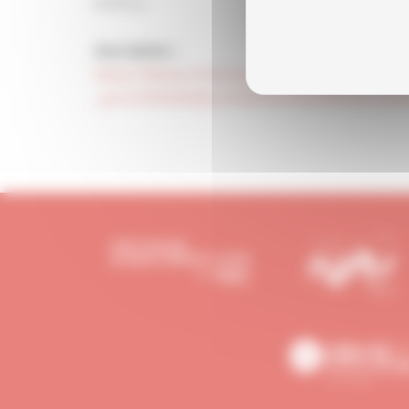
d’offres.
Inscription :
https://libelsa.clickmeeting.com/bien-demarrer
_ga=2.159404606.227229437.1629961150-1555