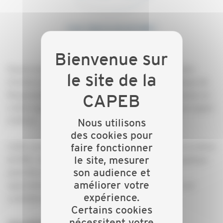
Depuis quelques années, et plus encore avec le plan
d’action pour les achats publics durables, la politique de
Responsabilité Sociétale des Entreprises est devenue un
critère qui compte dans le choix d’un candidat à un appel
d’offres.
Nous utilisons
des cookies pour
Cette conférence vous expliquera ce qu’englobe la notion
faire fonctionner
le site, mesurer
de RSE. Vous découvrirez que votre entreprise applique
son audience et
peut-être déjà des éléments de la RSE et vous
améliorer votre
apprendrez comment les mettre en valeur dans vos
expérience.
candidatures.
Certains cookies
nécessitent votre