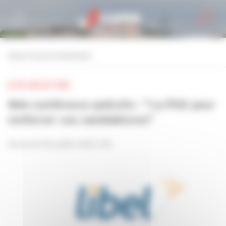
Personnaliser la gestion des cookies
retour à tous les événements
LE 09 JUILLET 2021
Web conférence gratuite : "La RSE pour
renforcer vos candidatures"
Vendredi 09 juillet 2021 à 11h