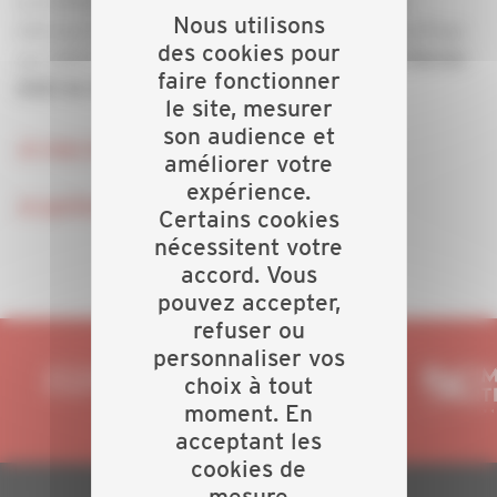
La CAPEB et AIDEE organisent un webinaire pour
Nous utilisons
informer toutes les entreprises de plomberie chauffage
des cookies pour
sur l’offre commerciale FACILIPRIME, le
Mardi 2 février
faire fonctionner
2021 de 18h00 à 18h45.
le site, mesurer
son audience et
Je veux en savoir plus !
améliorer votre
expérience.
Je participe !
Certains cookies
nécessitent votre
accord. Vous
pouvez accepter,
refuser ou
personnaliser vos
choix à tout
moment. En
acceptant les
cookies de
mesure