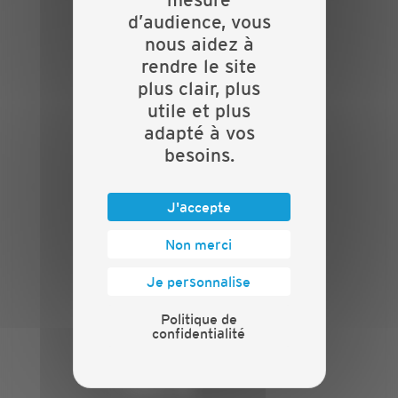
d’audience, vous
PLAN DU SITE
nous aidez à
Actualités
rendre le site
Evénements
plus clair, plus
Présentation
utile et plus
Nos batailles
adapté à vos
Nos services
besoins.
Contact
INFORMATIONS
J'accepte
Crédits
Non merci
Mentions légales
Politique de confidentialité
Je personnalise
PRESSE
Politique de
confidentialité
Communiqués de presse
Espace presse
Chiffres clés