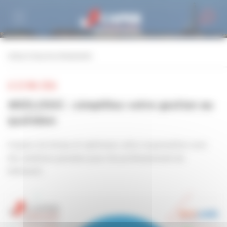
Personnaliser la gestion des cookies
retour à tous les événements
LE 22 MAI 2026
WEELOGIC : simplifiez votre gestion au
quotidien
Gagnez du temps et optimisez votre organisation avec
des solutions pensées pour les professionnels du
bâtiment.