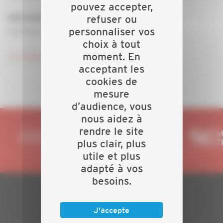
pouvez accepter,
: Guillaume RICHARD, Responsable
refuser ou
Intervenant
personnaliser vos
Commercial Weelogic Finistère
choix à tout
moment. En
Je consulte l'invitation et je m'inscris !
acceptant les
cookies de
mesure
d’audience, vous
nous aidez à
rendre le site
plus clair, plus
utile et plus
adapté à vos
besoins.
PLAN DU SITE
J'accepte