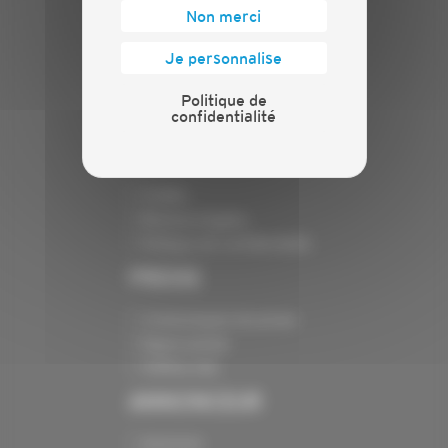
Actualités
Non merci
Evénements
Présentation
Je personnalise
Nos batailles
Nos services
Politique de
confidentialité
Contact
INFORMATIONS
Crédits
Mentions légales
Politique de confidentialité
PRESSE
Communiqués de presse
Espace presse
Chiffres clés
ANNONCEUR
Annoncer