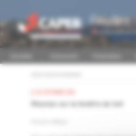
Personnaliser la gestion des cookies
Finistère
Accéder à une autre 
Actualités
Evénements
Présentation
retour à tous les événements
LE 28 SEPTEMBRE 2018
Réunion sur la fenêtre de toit
Cher(e) collègue,