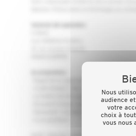
Votre responsable finistérien de la section Cou
déjeuner d'information et d'échanges sur la fenê
Vendredi 28 septembre
A 10h30
à la CAPEB du Finistère
37, rue Jacques Anquetil
29000 QUIMPER
Au programme :
- Rappel de la réglementation
- Crédit d'Impôt / TVA, où en est-on ?
Nous utilis
- La fenêtre de toit, quoi de neuf ?
audience et
- Document Unique, suis-je concerné ?
votre acc
- Nouveauté ! Journées d'intempéries, envoyez v
choix à tou
- A vos questions !
vous nous a
12h30 : Déjeuner autour d'un buffet convivial.