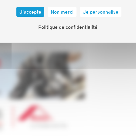
J'accepte
Non merci
Je personnalise
la société Roto, M. CADIOU de l'OPPBTP et M. LAMADE
Politique de confidentialité