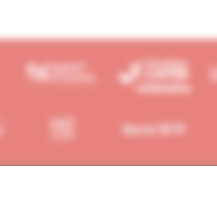
IONS
PRESSE
ANNONC
Communiqués de presse
Annoncer