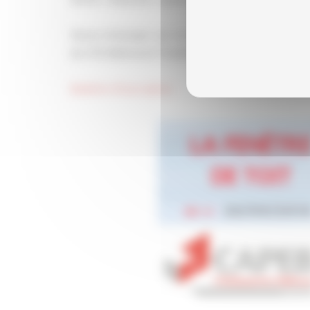
Venez échanger sur ce sujet avec M. BIHAN de 
du CFA Bâtiment Finistère
Bulletin d'inscription