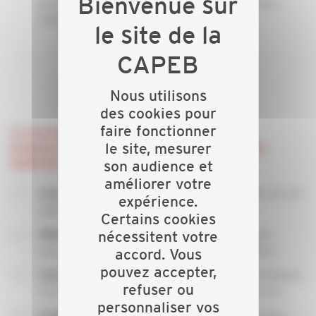
peuvent avoir un impact sur l’exercice de votre
métier.
Nous utilisons
des cookies pour
faire fonctionner
La vocation de la CAPEB départementale :
promouvoir, représenter, défendre vos intérêts
le site, mesurer
matériels et moraux :
son audience et
améliorer votre
individuelle et collective de ses
Assurer la défense
expérience.
adhérents,
Certains cookies
l’artisanat du bâtiment face aux
nécessitent votre
Représenter
pouvoirs publics et auprès des parlementaires,
accord. Vous
pouvez accepter,
des dossiers législatifs, juridiques,
Assurer un suivi
refuser ou
fiscaux, économiques, professionnels et sociaux,
personnaliser vos
économique des