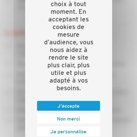
Contribuer au développement
choix à tout
entreprises locales.
moment. En
acceptant les
cookies de
La CAPEB vous informe et vous accompagne :
mesure
d’audience, vous
Elle vous
dans vos relations
conseille
nous aidez à
commerciales,
rendre le site
Elle vous
dans la gestion de votre personnel,
plus clair, plus
aide
utile et plus
Elle
des informations juridiques et
transmet
adapté à vos
techniques,
besoins.
Elle vous
: contrats-types, devis-
facilite le travail
types, rédaction de guides …,
J'accepte
Elle
entre partenaires,
maintient les relations
Non merci
Elle
des métiers de l’artisanat
assure la promotion
auprès du grand public.
Je personnalise