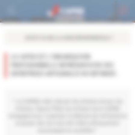
Personnaliser la gestion des cookies
LA CAPEB EST L’ORGANISATION
PROFESSIONNELLE REPRÉSENTATIVE DES
ENTREPRISES ARTISANALES DU BÂTIMENT.
" La CAPEB a été créé par les artisans et pour les
artisans. Depuis 1946, les artisans de la CAPEB
s'engagent pour organiser la défense de l'artisanat et
proposer des services afin d'être efficacement
accompagné au quotidien."