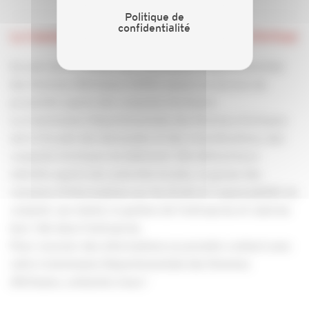
Politique de
confidentialité
La Commission Départementale des Femmes d'Artisan
Au sein de la CAPEB, une Commission Départementale
des Femmes d'Artisans (CDFA) assure un service de
proximité auprès des conjoints d'artisans.
La Commission Départementale des Femmes d’artisans
est à l’écoute des demandes et des revendications, des
conjoints d’artisans du bâtiment. Elle défend leurs
intérêts auprès des autorités locales, organise des
réunions d’informations sur les droits et responsabilité du
conjoint, son statut, la gestion de l’entreprise et valorise
leur rôle dans l’entreprise.
Pour recevoir des informations ou prendre contact avec
votre Commission Départementale des Femmes
d’Artisans, contactez-nous !