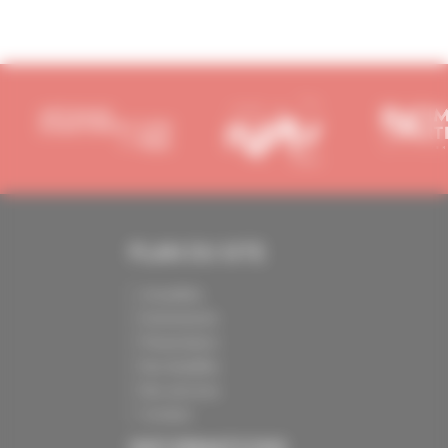
PLAN DU SITE
Actualités
Evénements
Présentation
Nos batailles
Nos services
Contact