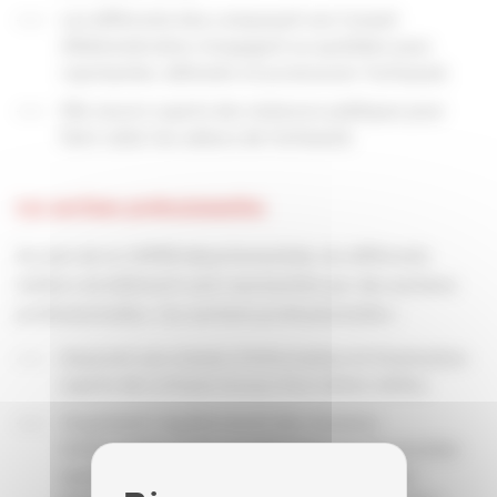
Les différents élus composant son Conseil
d'Administration s'engagent au quotidien pour
représenter, défendre et promouvoir l'artisanat.
Elle oeuvre auprès des instances publiques pour
faire valoir les valeurs de l'artisanat.
Les sections professionnelles
Au sein de la CAPEB départementale, les différents
métiers du bâtiment sont représentés par des sections
professionnelles. Ces sections professionnelles :
Assurent une mission d’information et d’animation
auprès des artisans locaux d’un même métier,
Organisent régulièrement des réunions
d’information et de sensibilisation sur les grandes
questions techniques et professionnelles qui