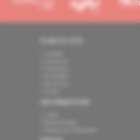
PLAN DU SITE
Actualités
Evénements
Présentation
Nos batailles
Nos services
Contact
INFORMATIONS
Crédits
Mentions légales
Politique de confidentialité