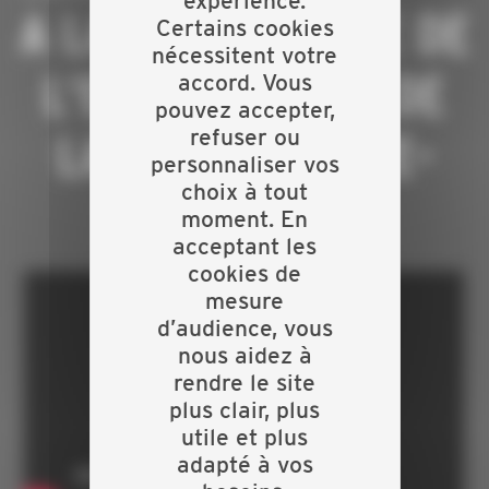
expérience.
A LA DÉCOUVERTE DE
Certains cookies
nécessitent votre
L'ESCAPE GAME DE
accord. Vous
pouvez accepter,
refuser ou
LA CAPEB HAUTE-
personnaliser vos
choix à tout
LOIRE
moment. En
acceptant les
cookies de
mesure
d’audience, vous
nous aidez à
rendre le site
plus clair, plus
utile et plus
adapté à vos