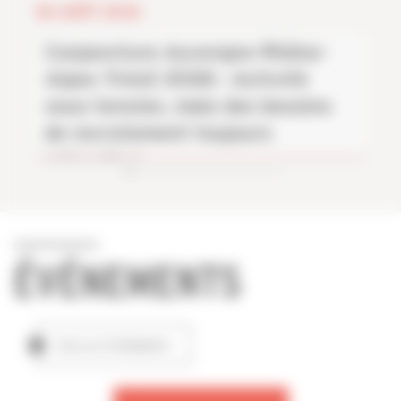
06 AOÛT 2026
Conjoncture Auvergne-Rhône-
Alpes Trim2 2026 : Activité
sous tension, mais des besoins
de recrutement toujours
présents !
ÉVÉNEMENTS
TOUS LES ÉVÉNEMENTS