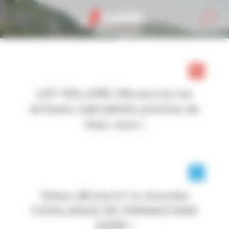
Personnaliser la gestion des cookies
LOT SOLAIRE Découvrez les
artisans spécialisés proches de
chez vous !
Venez découvrir le nouveau
CATALOGUE DE FORMATIONS
2025 !