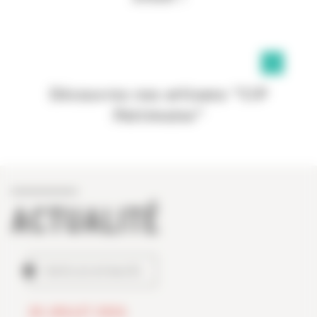
Découvrez nos artisans "CIP
Patrimoine"
ACTUALITÉ
TOUTES LES ACTUALITÉS
28 JUILLET 2026