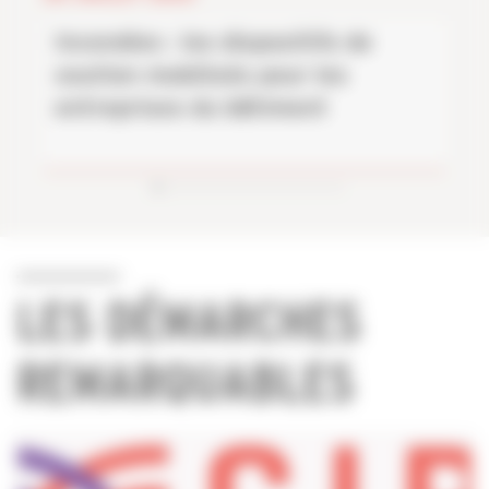
Incendies : les dispositifs de
soutien mobilisés pour les
entreprises du bâtiment
LES DÉMARCHES
REMARQUABLES