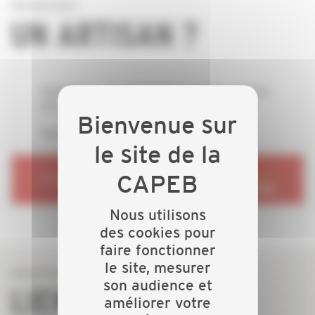
UN ARTISAN ?
Particuliers - vous recherchez à artisan proche de
chez vous ?
Choisissez un artisan CAPEB !
RENDEZ-VOUS SUR
Nous utilisons
des cookies pour
faire fonctionner
le site, mesurer
son audience et
LIENS DIRECTS
améliorer votre