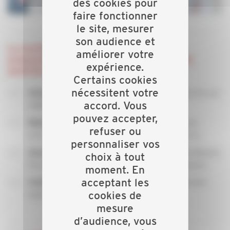
des cookies pour
faire fonctionner
le site, mesurer
son audience et
La vocation de la CAPEB départementale :
améliorer votre
promouvoir, représenter, défendre vos intérêts
expérience.
matériels et moraux :
Certains cookies
nécessitent votre
individuelle et collective de ses
Assurer la défense
accord. Vous
adhérents,
pouvez accepter,
l’artisanat du bâtiment face aux
Représenter
refuser ou
pouvoirs publics et auprès des parlementaires,
personnaliser vos
des dossiers législatifs, juridiques,
Assurer un suivi
choix à tout
fiscaux, économiques, professionnels et sociaux,
moment. En
acceptant les
économique des
Contribuer au développement
cookies de
entreprises locales.
mesure
d’audience, vous