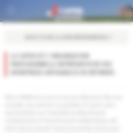
Personnaliser la gestion des cookies
LA CAPEB EST L’ORGANISATION
PROFESSIONNELLE REPRÉSENTATIVE DES
ENTREPRISES ARTISANALES DU BÂTIMENT.
Votre CAPEB est au service de ses adhérents. Elle vous
conseille, vous informe au quotidien et assure votre
représentation sur l’ensemble du département.
Juridiquement et financièrement indépendante, elle
mène tout au long de l’année de grandes actions pour