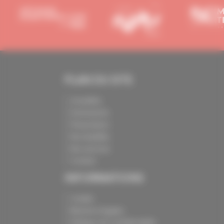
PLAN DU SITE
Actualités
Evénements
Présentation
Nos batailles
Nos services
Contact
INFORMATIONS
Crédits
Mentions légales
Politique de confidentialité