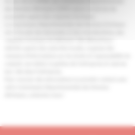
Au sein de la CAPEB, une Commission Départementale
des Femmes d'Artisans (CDFA) assure un service de
proximité auprès des conjoints d'artisans.
La Commission Départementale des Femmes d’artisans
est à l’écoute des demandes et des revendications, des
conjoints d’artisans du bâtiment. Elle défend leurs
intérêts auprès des autorités locales, organise des
réunions d’informations sur les droits et responsabilité du
conjoint, son statut, la gestion de l’entreprise et valorise
leur rôle dans l’entreprise.
Pour recevoir des informations ou prendre contact avec
votre Commission Départementale des Femmes
d’Artisans, contactez-nous !