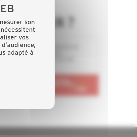
N ARTISAN ?
 mesurer son
 nécessitent
aliser vos
 d’audience,
Professionnels - vous recherchez un
lus adapté à
collègue près de chez vous ?
Particuliers - vous recherchez une
entreprise locale ?
RENDEZ-VOUS SUR