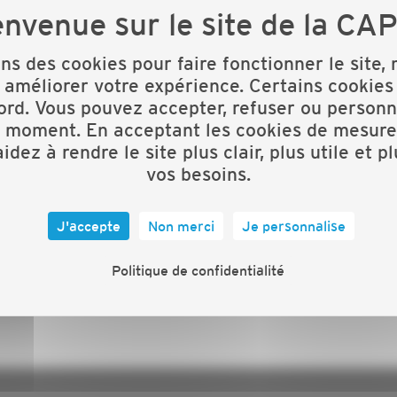
U
ons des cookies pour faire fonctionner le site,
 améliorer votre expérience. Certains cookies
ord. Vous pouvez accepter, refuser ou personn
t moment. En acceptant les cookies de mesure
idez à rendre le site plus clair, plus utile et p
Conjuguez les métiers du
vos besoins.
bâtiment au féminin !
J'accepte
Non merci
Je personnalise
PARTICIPER AU CONCOURS
Politique de confidentialité