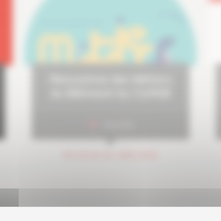
Rencontres des Métiers
du Bâtiment by CAPEB
Marseille
DU 24 AU 26 JUIN 2026