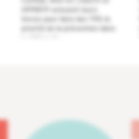
CAPEB, IRIS-ST, CNATP et
OPPBTP unissent leurs
forces pour faire des TPE la
priorité de la prévention dans
le bâtiment