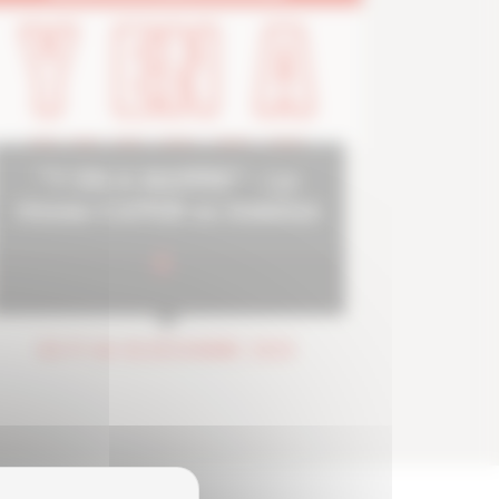
"Y EN A MARRE" - Le
réseau CAPEB se mobilise
DU 17 AU 18 DÉCEMBRE 2025