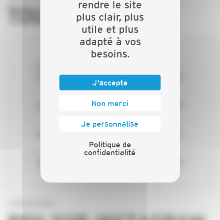
rendre le site
TOURNABLES
plus clair, plus
utile et plus
adapté à vos
besoins.
Les chiffres régionaux de
l'artisanat
J'accepte
Non merci
Nos batailles
Je personnalise
Nos services
Politique de
confidentialité
Vos représentants régionaux