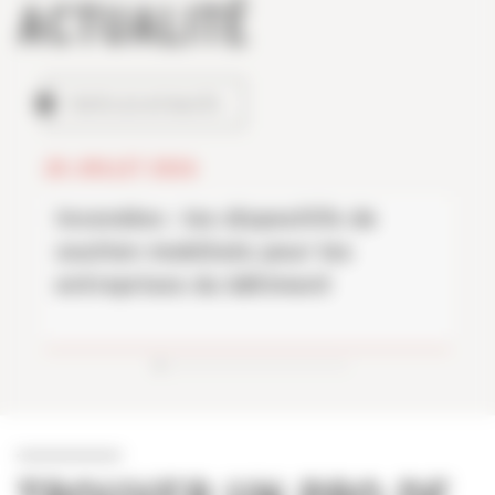
ACTUALITÉ
TOUTES LES ACTUALITÉS
28 JUILLET 2026
Incendies : les dispositifs de
soutien mobilisés pour les
entreprises du bâtiment