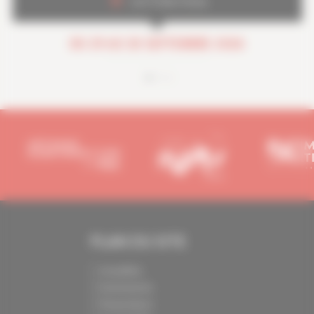
Les Folies Gruss
DU 29 AU 30 SEPTEMBRE 2026
PLAN DU SITE
Actualités
Evénements
Présentation