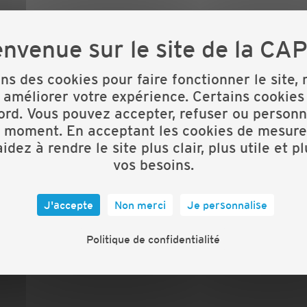
NÉES DE LA CONSTRUC
ons des cookies pour faire fonctionner le site,
 améliorer votre expérience. Certains cookies
ord. Vous pouvez accepter, refuser ou personn
t moment. En acceptant les cookies de mesure
idez à rendre le site plus clair, plus utile et p
vos besoins.
J'accepte
Non merci
Je personnalise
Politique de confidentialité