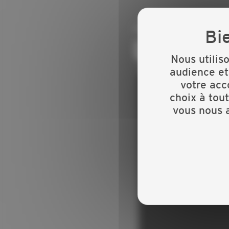
LES JOUR
Nous utilis
audience et
votre acc
choix à tou
vous nous a